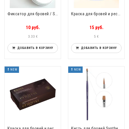
Фиксатор для бровей / Styling Soap Frida Line (Strawberry, Berry Mix, Orange, Bubble Gum, Lime, Mojito) Выберите вкус
Краска для бровей и ресниц кератин НОВАЯ ФОРМУЛА! Nikk Mole Выберите оттенок
10 руб.
15 руб.
3.33 €
5 €
ДОБАВИТЬ В КОРЗИНУ
ДОБАВИТЬ В КОРЗИНУ
NEW
NEW
Краска для бровей и ресниц ENIGMA /набор для окрашивания/ Estel Выберите оттенок
Кисть для бровей Synthetic №3 Synthetic Прямой ворс