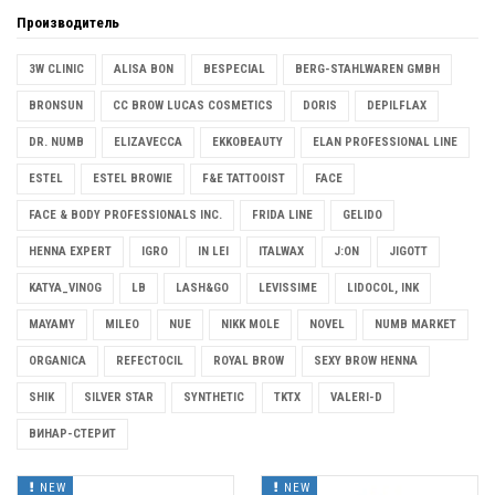
Производитель
3W CLINIC
ALISA BON
BESPECIAL
BERG-STAHLWAREN GMBH
BRONSUN
CC BROW LUCAS COSMETICS
DORIS
DEPILFLAX
DR. NUMB
ELIZAVECCA
EKKOBEAUTY
ELAN PROFESSIONAL LINE
ESTEL
ESTEL BROWIE
F&E TATTOOIST
FACE
FACE & BODY PROFESSIONALS INC.
FRIDA LINE
GELIDO
HENNA EXPERT
IGRO
IN LEI
ITALWAX
J:ON
JIGOTT
KATYA_VINOG
LB
LASH&GO
LEVISSIME
LIDOCOL, INK
MAYAMY
MILEO
NUE
NIKK MOLE
NOVEL
NUMB MARKET
ORGANICA
REFECTOCIL
ROYAL BROW
SEXY BROW HENNA
SHIK
SILVER STAR
SYNTHETIC
TKTX
VALERI-D
ВИНАР-СТЕРИТ
NEW
NEW