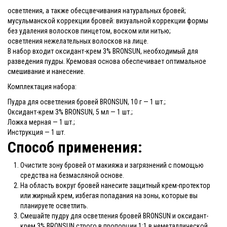
осветления, а также обесцвечивания натуральных бровей;
мусульманской коррекции бровей: визуальной коррекции формы
без удаления волосков пинцетом, воском или нитью;
осветления нежелательных волосков на лице.
В набор входит оксидант-крем 3% BRONSUN, необходимый для
разведения пудры. Кремовая основа обеспечивает оптимальное
смешивание и нанесение.
Комплектация набора:
Пудра для осветления бровей BRONSUN, 10 г — 1 шт.;
Оксидант-крем 3% BRONSUN, 5 мл — 1 шт.;
Ложка мерная — 1 шт.;
Инструкция — 1 шт.
Способ применения:
Очистите зону бровей от макияжа и загрязнений с помощью
средства на безмасляной основе.
На область вокруг бровей нанесите защитный крем-протектор
или жирный крем, избегая попадания на зоны, которые вы
планируете осветлить.
Смешайте пудру для осветления бровей BRONSUN и оксидант-
крем 3% BRONSUN строго в пропорции 1:1 в неметаллической