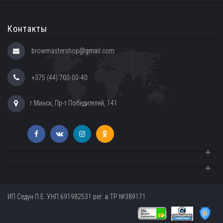
Контакты
browmastershop@gmail.com
+375 (44) 700-00-40
г.Минск, Пр-т Победителей, 141
+
+
ИП Седун П.Е. УНП 691982531 рег. в ТР №389171