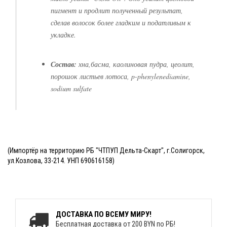
пигмент и продлит полученный результат,
сделав волосок более гладким и податливым к
укладке.
Состав:
хна,басма, каолиновая пудра, цеолит,
порошок листьев лотоса, p-phenylenediamine,
sodium sulfate
(Импортёр на территорию РБ "ЧТПУП Дельта-Скарт", г.Солигорск,
ул.Козлова, 33-214. УНП 690616158)
ДОСТАВКА ПО ВСЕМУ МИРУ!
Бесплатная доставка от 200 BYN по РБ!