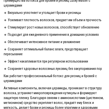
Преимущества ботокса для бровей и ресниц Lucky Master с
церамидами
🔹 Визуально уплотняет и утолщает брови и ресницы
🔹 Усиливает плотность волосков, придает им объем и прочность
🔹 Стимулирует рост новых волосков, способствует обновлению
🔹 Подходит для ежедневного применения в домашних условиях
🔹 Обеспечивает интенсивное питание и увлажнение
🔹 Сохраняет оптимальный баланс влаги, предотвращает
пересыхание
🔹 Эффект накапливается при регулярном использовании
🔹 Сохраняет здоровье волосяных луковиц без закупоривания пор
Как работает профессиональный ботокс для ресниц и бровей с
церамидами
Активные компоненты, включая церамиды, проникают в структуру
волоска, устраняют микроповреждения кутикулы и формируют
защитную пленку. Благодаря связям с аминокислотами (цистеином,
метионином) средство укрепляет волос, придаёт ему блеск и
мягкость, делает брови и ресницы более упругими и здоровыми.